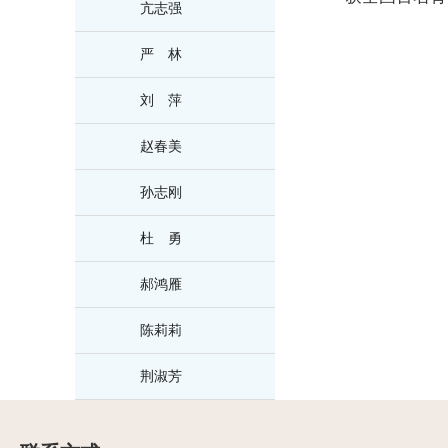
亢志强
严 林
刘 萍
赵春美
孙志刚
杜 勇
郝鸿雁
陈莉莉
荆淑芳