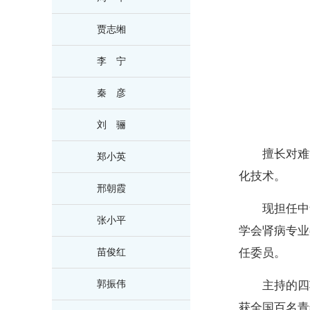
贾志缃
李 宁
秦 彦
刘 骊
擅长对难
郑小英
化技术。
邢朝霞
现担任中
张小平
学会肾病专业
任委员。
苗俊红
郭振伟
主持的四
获全国百名青