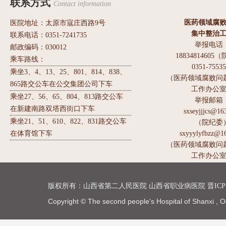
联系方式
Contact information
医药领域腐
医院地址：太原市寇庄西路9号
集中整治
联系电话：0351-7241735
举报电话
邮政编码：030012
1883481460
乘车路线：
0351-7553
乘坐3、4、13、25、801、814、838、
（医药领域腐败问
865路交公车在公交集团公司下车
工作办公
乘坐27、56、65、804、813路交公车
举报邮箱
在新建南路双塔西街口下车
sxseyjjjcs@16
乘坐21、51、610、822、831路交公车
（院纪委
在体育馆下车
sxyyylyfbzz@1
（医药领域腐败问
工作办公
版权所有：
山西省第二人民医院
山西省职业病医院
晋ICP
Copyright © The second people's Hospital of Shanxi , O