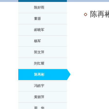
陈好雨
陈再
董塬
郝晓军
杨军
郭文萍
刘红耀
陈再彬
冯皓宇
黄丽萍
周 华