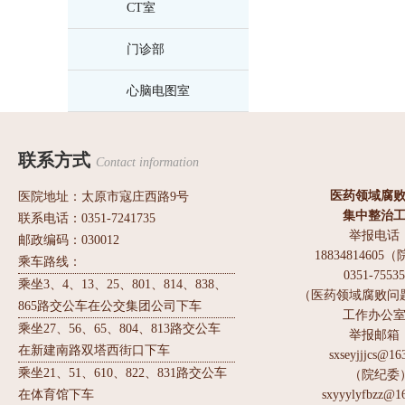
CT室
门诊部
心脑电图室
联系方式
Contact information
医药领域腐
医院地址：太原市寇庄西路9号
集中整治
联系电话：0351-7241735
举报电话
邮政编码：030012
1883481460
乘车路线：
0351-7553
乘坐3、4、13、25、801、814、838、
（医药领域腐败问
865路交公车在公交集团公司下车
工作办公
乘坐27、56、65、804、813路交公车
举报邮箱
在新建南路双塔西街口下车
sxseyjjjcs@16
乘坐21、51、610、822、831路交公车
（院纪委
在体育馆下车
sxyyylyfbzz@1